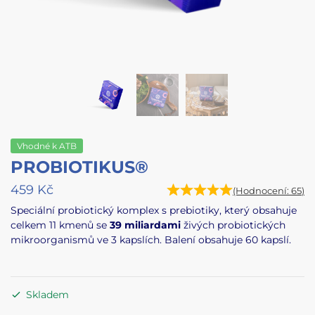
Vhodné k ATB
PROBIOTIKUS®
459
Kč
(Hodnocení:
65
)
Speciální probiotický komplex s prebiotiky, který obsahuje
celkem 11 kmenů se
39 miliardami
živých probiotických
mikroorganismů ve 3 kapslích. Balení obsahuje 60 kapslí.
Skladem