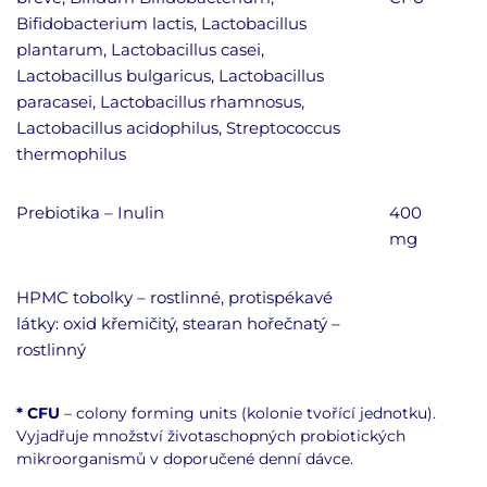
Bifidobacterium lactis,
Lactobacillus
plantarum, Lactobacillus casei,
Lactobacillus bulgaricus, Lactobacillus
paracasei, Lactobacillus rhamnosus,
Lactobacillus acidophilus, Streptococcus
thermophilus
Prebiotika – Inulin
400
mg
HPMC tobolky – rostlinné, protispékavé
látky: oxid křemičitý, stearan hořečnatý –
rostlinný
* CFU
– colony forming units (kolonie tvořící jednotku).
Vyjadřuje množství životaschopných probiotických
mikroorganismů v doporučené denní dávce.