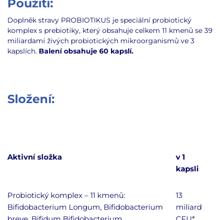
Použití:
Doplněk stravy PROBIOTIKUS je speciální probiotický
komplex s prebiotiky, který obsahuje celkem 11 kmenů se 39
miliardami živých probiotických mikroorganismů ve 3
kapslích.
Balení obsahuje 60 kapslí.
Složení:
Aktivní složka
v 1
kapsli
Probiotický komplex – 11 kmenů:
13
Bifidobacterium Longum,
Bifidobacterium
miliard
breve,
Bifidum Bifidobacterium,
CFU*