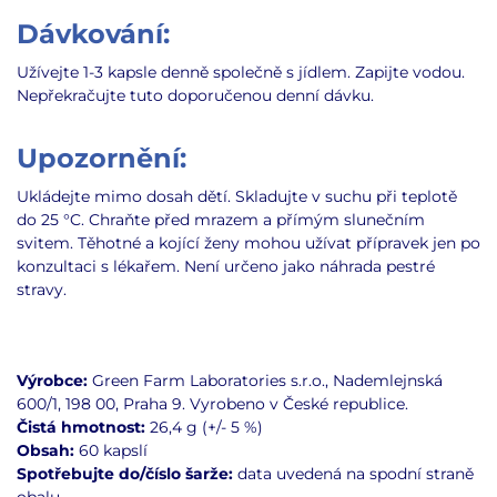
Dávkování:
Užívejte 1-3 kapsle denně společně s jídlem. Zapijte vodou.
Nepřekračujte tuto doporučenou denní dávku.
Upozornění:
Ukládejte mimo dosah dětí. Skladujte v suchu při teplotě
do 25 °C.
Chraňte před mrazem a přímým slunečním
svitem.
Těhotné a kojící ženy mohou užívat přípravek jen po
konzultaci s lékařem. Není určeno jako náhrada pestré
stravy.
Výrobce:
Green Farm Laboratories s.r.o., Nademlejnská
600/1, 198 00, Praha 9. Vyrobeno v České republice.
Čistá hmotnost:
26,4 g (+/- 5 %)
Obsah:
60 kapslí
Spotřebujte do
/číslo šarže:
data uvedená na spodní straně
obalu