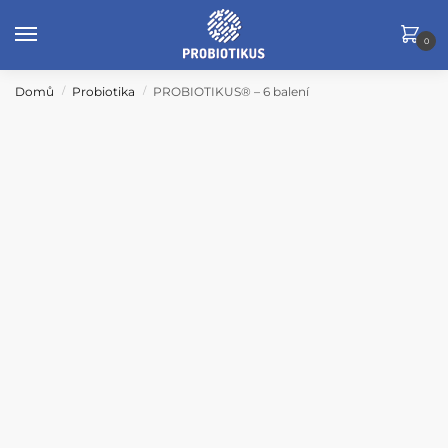
Skip
Skip
to
to
0
navigation
content
Domů
Probiotika
PROBIOTIKUS® – 6 balení
/
/