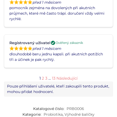
před 1 měsícem
pomocník zejména na dovolených při akutních
průjmech, které mě často trápí. doručení vždy velmi
rychlé.
Registrovaný uživatel
Ověřený zákazník
před 1 měsícem
dlouhodobě beru jednu kapsli. při akutních potížích
tři a účinek je pak rychlý.
Page
Page
Page
Page
1
2
3
…
13
Následující
Pouze přihlášení uživatelé, kteří zakoupili tento produkt,
mohou přidat hodnocení.
Katalogové číslo:
PRB0006
Kategorie:
Probiotika
,
Výhodné balíčky