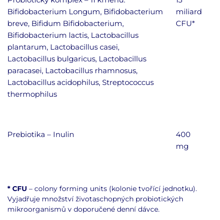
Bifidobacterium Longum,
Bifidobacterium
miliard
breve,
Bifidum Bifidobacterium,
CFU*
Bifidobacterium lactis,
Lactobacillus
plantarum, Lactobacillus casei,
Lactobacillus bulgaricus, Lactobacillus
paracasei, Lactobacillus rhamnosus,
Lactobacillus acidophilus, Streptococcus
thermophilus
Prebiotika – Inulin
400
mg
* CFU
– colony forming units (kolonie tvořící jednotku).
Vyjadřuje množství životaschopných probiotických
mikroorganismů v doporučené denní dávce.