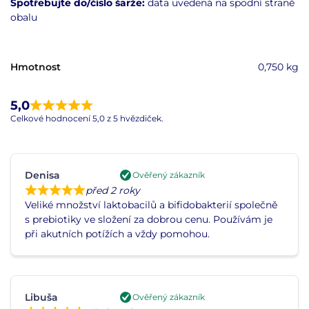
Spotřebujte do
/číslo šarže:
data uvedená na spodní straně
obalu
Hmotnost
0,750 kg
5,0
Celkové hodnocení 5,0 z 5 hvězdiček.
Denisa
Ověřený zákazník
před 2 roky
Veliké množství laktobacilů a bifidobakterií společně
s prebiotiky ve složení za dobrou cenu. Používám je
při akutních potížích a vždy pomohou.
Libuša
Ověřený zákazník