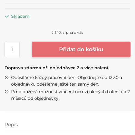
Skladem
Již 10. srpna u vás
PROBIOTIKUS®
Přidat do košíku
-
6
balení
Doprava zdarma při objednávce 2 a více balení.
množství
Odesíláme každý pracovní den. Objednejte do 12:30 a
objednávku odešleme ještě ten samý den.
Prodloužená možnost vrácení nerozbalených balení do 2
měsíců od objednávky.
Popis