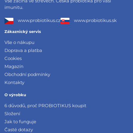
Vše začíná ve střevech. Česká probiotika pro vaši
imunitu.
www.probiotikus.cz
www.probiotikus.sk
Zákaznický servis
Vše o nákupu
Doprava a platba
Cookies
Magazín
Obchodní podmínky
Kontakty
O výrobku
6 důvodů, proč PROBIOTIKUS koupit
Složení
Jak to funguje
Časté dotazy