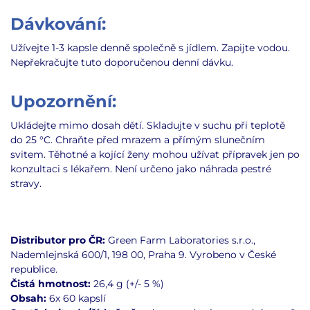
Dávkování:
Užívejte 1-3 kapsle denně společně s jídlem. Zapijte vodou.
Nepřekračujte tuto doporučenou denní dávku.
Upozornění:
Ukládejte mimo dosah dětí. Skladujte v suchu při teplotě
do 25 °C.
Chraňte před mrazem a přímým slunečním
svitem.
Těhotné a kojící ženy mohou užívat přípravek jen po
konzultaci s lékařem. Není určeno jako náhrada pestré
stravy.
Distributor pro ČR:
Green Farm Laboratories s.r.o.,
Nademlejnská 600/1, 198 00, Praha 9. Vyrobeno v České
republice.
Čistá hmotnost:
26,4 g (+/- 5 %)
Obsah:
6x
60 kapslí