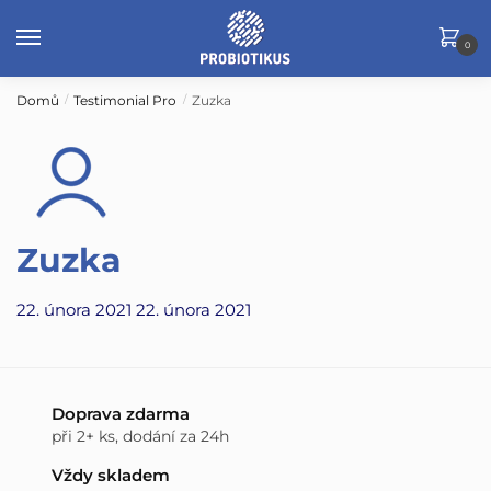
Skip
Skip
to
to
0
navigation
content
Domů
Testimonial Pro
Zuzka
/
/
Zuzka
22. února 2021
22. února 2021
Doprava zdarma
při 2+ ks, dodání za 24h
Vždy skladem