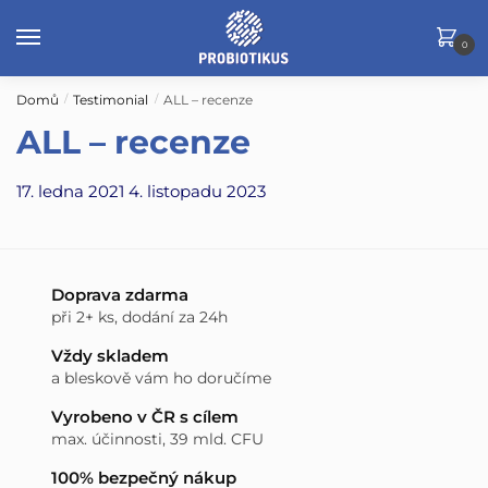
Skip
Skip
to
to
0
navigation
content
Domů
Testimonial
ALL – recenze
/
/
ALL – recenze
17. ledna 2021
4. listopadu 2023
Doprava zdarma
při 2+ ks, dodání za 24h
Vždy skladem
a bleskově vám ho doručíme
Vyrobeno v ČR s cílem
max. účinnosti, 39 mld. CFU
100% bezpečný nákup