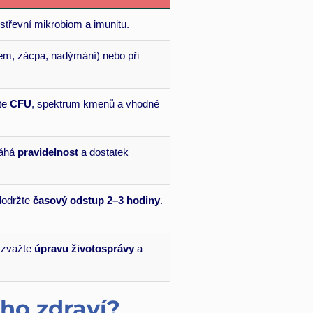
střevní mikrobiom a imunitu.
em, zácpa, nadýmání) nebo při
jte
CFU
, spektrum kmenů a vhodné
máhá
pravidelnost
a dostatek
 dodržte
časový odstup 2–3 hodiny
.
, zvažte
úpravu životosprávy
a
ího zdraví?