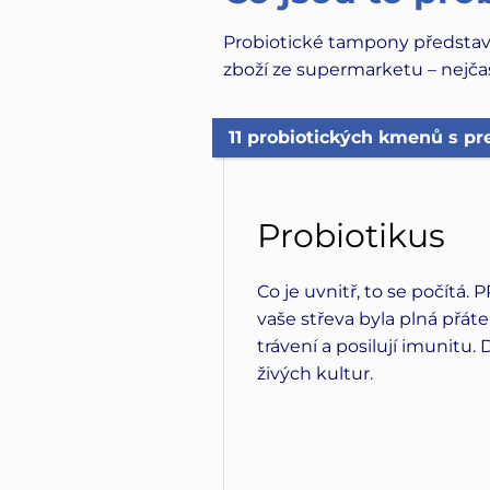
Probiotické tampony představ
zboží ze supermarketu – nejčas
11 probiotických kmenů s pr
Probiotikus
Co je uvnitř, to se počítá.
vaše střeva byla plná přáte
trávení a posilují imunitu.
živých kultur.