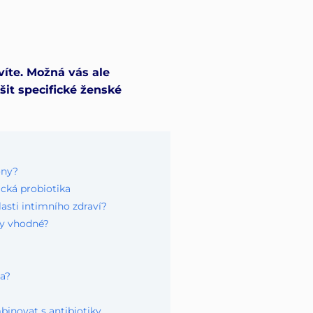
 víte. Možná vás ale
šit specifické ženské
ony?
ická probiotika
asti intimního zdraví?
ny vhodné?
ka?
binovat s antibiotiky