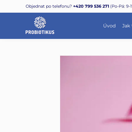
Skip
Skip
Objednat po telefonu?
+420 799 536 271
(Po-Pá: 9-1
to
to
navigation
content
Úvod
Jak