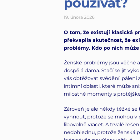
používat?
19. února 2026
O tom, že existují klasická pr
překvapila skutečnost, že ex
problémy. Kdo po nich může
Ženské problémy jsou věčné a
dospělá dáma. Stačí se jít vy
vás obtěžovat svědění, pálení 
intimní oblasti, které může sn
milostné momenty s protějšk
Zároveň je ale někdy těžké s
vyhnout, protože se mohou v 
libovolně vracet. A trvalé řešen
nedohlednu, protože ženská po