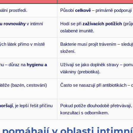
ální prostředí.
Působí
celkově
– primárně podporují 
u rovnováhy
v intimní
Hodí se při
zažívacích potížích
(průj
oslabené imunitě.
ch látek přímo v místě
Bakterie musí projít trávením – sledu
složení.
nu – důraz na
hygienu a
Užívají se jako doplněk stravy – po
vlákniny (prebiotika).
átěže (bazén, cestování)
Často se nasazují při antibiotikách –
horšují
, je lepší řešit příčinu
Pokud potíže dlouhodobě přetrvávají
konzultaci s odborníkem.
 pomáhají v oblasti intimn