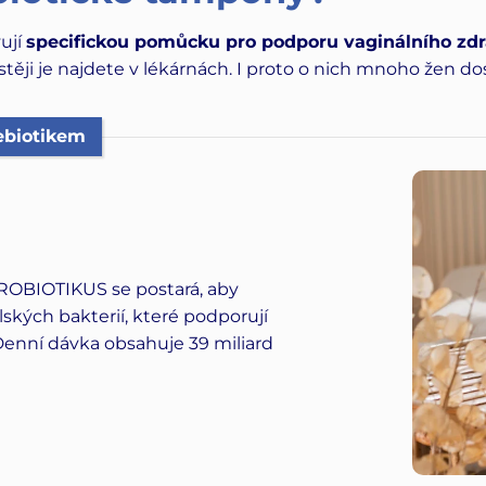
ují
specifickou pomůcku pro podporu vaginálního zdr
těji je najdete v lékárnách. I proto o nich mnoho žen do
ebiotikem
 PROBIOTIKUS se postará, aby
lských bakterií, které podporují
 Denní dávka obsahuje 39 miliard