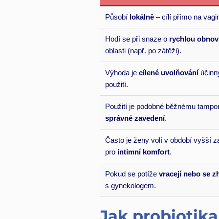
Působí
lokálně
– cílí přímo na vagin
Hodí se při snaze o
rychlou obnov
oblasti (např. po zátěži).
Výhoda je
cílené uvolňování
účinný
použití.
Použití je podobné běžnému tampo
správné zavedení
.
Často je ženy volí v období vyšší z
pro
intimní komfort
.
Pokud se potíže
vracejí nebo se z
s gynekologem.
Jak probiotika