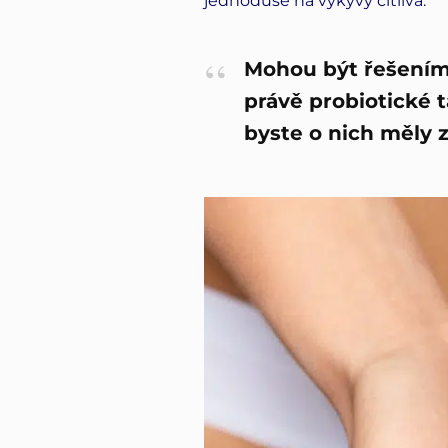
jednoduše na výkyvy citlivá.
Mohou být řešením
právě probiotické 
byste o nich měly 