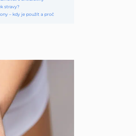
ěk stravy?
ony – kdy je použít a proč