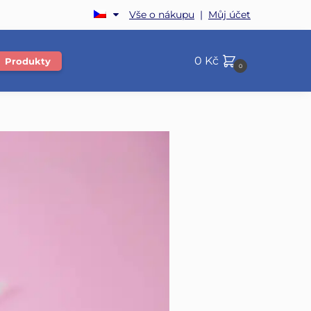
Vše o nákupu
|
Můj účet
0
Kč
Produkty
0