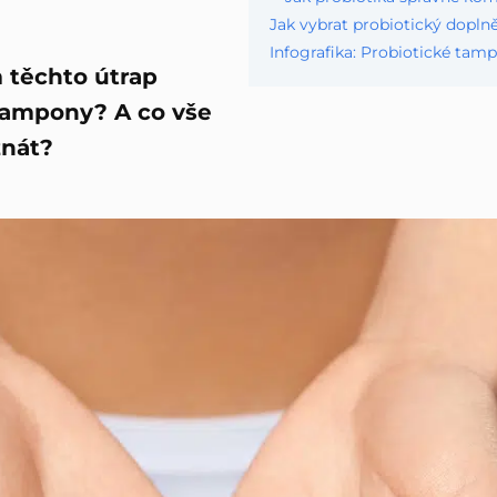
Jak vybrat probiotický dopln
Infografika: Probiotické tamp
 těchto útrap
tampony? A co vše
znát?