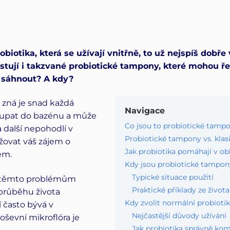
obiotika, která se užívají vnitřně, to už nejspíš dobře
istují i takzvané probiotické tampony, které mohou ře
 sáhnout? A kdy?
 zná je snad každá
Navigace
koupat do bazénu a může
Co jsou to probiotické tamp
a další nepohodlí v
Probiotické tampony vs. klas
ižovat váš zájem o
Jak probiotika pomáhají v obl
em.
Kdy jsou probiotické tampo
Typické situace použití
e těmto problémům
Praktické příklady ze života
průběhu života
Kdy zvolit normální probioti
í často bývá v
Nejčastější důvody užívání
ševní mikroflóra je
Jak probiotika správně kom