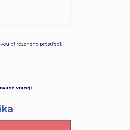
ou přirozeného prostředí.
ovaně vracejí
.
ika