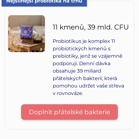
Nejsilnější probiotika na trhu
11 kmenů, 39 mld. CFU
Probiotikus je komplex 11
probiotických kmenů s
prebiotiky, jenž se vzájemně
podporují. Denní dávka
obsahuje 39 miliard
přátelských bakterií, která
pomohou udržet vaše střeva
v rovnováze.
Doplnit přátelské bakterie