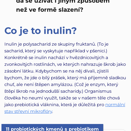
dá se užívat i jiným způsobem
než ve formě slazení?
Co je to inulin?
Inulin je polysacharid ze skupiny fruktanů. (To je
sacharid, který se vyskytuje například v pšenici.)
Konkrétně se inulin nachází v hvězdnicovitých a
zvonkovitých rostlinách, ve kterých nahrazuje škrob jako
zásobní látku. Kdybychom se na něj dívali, zjistili
bychom, že jde o bílý prášek, který má příjemně sladkou
chuť, ale není štěpen amylázou. (Což je enzym, který
štěpí škrob na jednodušší sacharidy.) Organismus
člověka ho neumí využít, takže se v našem těle chová
jako prebiotická vláknina, která je důležitá pro
normální
stav střevní mikroflóry
.
11 probiotických kmenů s prebiotikem