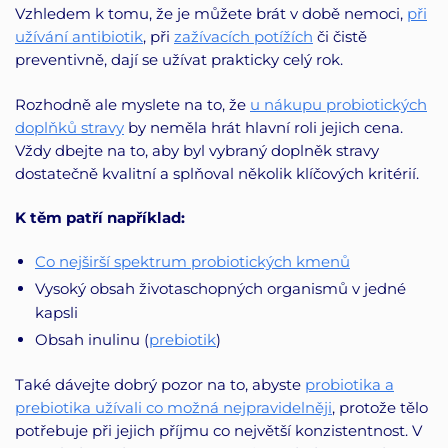
Vzhledem k tomu, že je můžete brát v době nemoci,
při
užívání antibiotik
, při
zažívacích potížích
či čistě
preventivně, dají se užívat prakticky celý rok.
Rozhodně ale myslete na to, že
u nákupu probiotických
doplňků stravy
by neměla hrát hlavní roli jejich cena.
Vždy dbejte na to, aby byl vybraný doplněk stravy
dostatečně kvalitní a splňoval několik klíčových kritérií.
K těm patří například:
Co nejširší spektrum probiotických kmenů
Vysoký obsah životaschopných organismů v jedné
kapsli
Obsah inulinu (
prebiotik
)
Také dávejte dobrý pozor na to, abyste
probiotika a
prebiotika užívali co možná nejpravidelněji
, protože tělo
potřebuje při jejich příjmu co největší konzistentnost. V