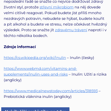
neposlední řadě se snažte co nejvíce dodržovat zdravý
životní styl, protože
střevní mikrobiom
na něj dovede
velmi citlivě reagovat. Pokud budete jíst příliš mnoho
nezdravých potravin, nebudete se hýbat, budete kouřit
a pít alkohol a budete ve stresu, nelze očekávat hvězdný
výsledek. Proto se snažte jít
zdravému trávení
naproti i v
těchto několika bodech.
Zdroje informací
https://cs.wikipedia.org/wiki/Inulin
– Inulin (česky)
https://www.webmd.com/vitamins-and-
supplements/inulin-uses-and-risks
– Inulin: Užití a rizika
(anglicky)
https://www.medicalnewstoday.com/articles/318593
–
Prebiotická vláknina inulin (anglicky)