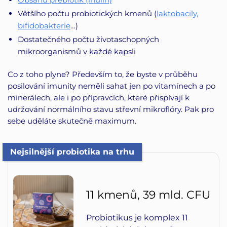
Většího počtu probiotických kmenů (
laktobacily,
bifidobakterie
…)
Dostatečného počtu životaschopných
mikroorganismů v každé kapsli
Co z toho plyne? Především to, že byste v průběhu
posilování imunity neměli sahat jen po vitamínech a po
minerálech, ale i po přípravcích, které přispívají k
udržování normálního stavu střevní mikroflóry. Pak pro
sebe uděláte skutečně maximum.
Nejsilnější probiotika na trhu
11 kmenů, 39 mld. CFU
Probiotikus je komplex 11