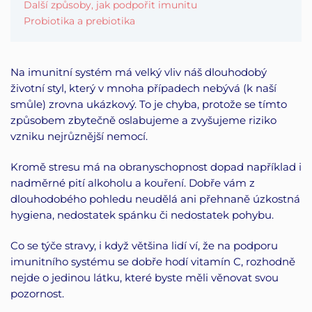
Další způsoby, jak podpořit imunitu
Probiotika a prebiotika
Na imunitní systém má velký vliv náš dlouhodobý
životní styl, který v mnoha případech nebývá (k naší
smůle) zrovna ukázkový. To je chyba, protože se tímto
způsobem zbytečně oslabujeme a zvyšujeme riziko
vzniku nejrůznější nemocí.
Kromě stresu má na obranyschopnost dopad například i
nadměrné pití alkoholu a kouření. Dobře vám z
dlouhodobého pohledu neudělá ani přehnaně úzkostná
hygiena, nedostatek spánku či nedostatek pohybu.
Co se týče stravy, i když většina lidí ví, že na podporu
imunitního systému se dobře hodí vitamín C, rozhodně
nejde o jedinou látku, které byste měli věnovat svou
pozornost.