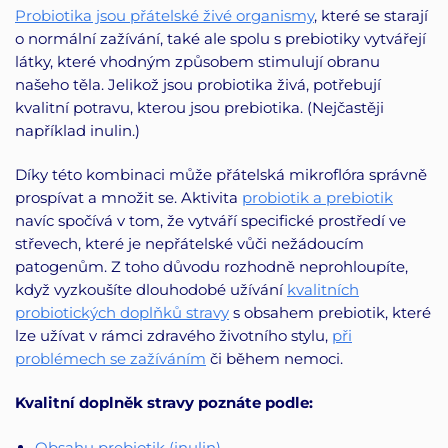
Probiotika jsou přátelské živé organismy
, které se starají
o normální zažívání, také ale spolu s prebiotiky vytvářejí
látky, které vhodným způsobem stimulují obranu
našeho těla. Jelikož jsou probiotika živá, potřebují
kvalitní potravu, kterou jsou prebiotika. (Nejčastěji
například inulin.)
Díky této kombinaci může přátelská mikroflóra správně
prospívat a množit se. Aktivita
probiotik a prebiotik
navíc spočívá v tom, že vytváří specifické prostředí ve
střevech, které je nepřátelské vůči nežádoucím
patogenům. Z toho důvodu rozhodně neprohloupíte,
když vyzkoušíte dlouhodobé užívání
kvalitních
probiotických doplňků stravy
s obsahem prebiotik, které
lze užívat v rámci zdravého životního stylu,
při
problémech se zažíváním
či během nemoci.
Kvalitní doplněk stravy poznáte podle:
Obsahu prebiotik (inulin)