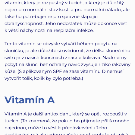
vitamín, který je rozpustný v tucích, a který je důležitý
nejen pro normální stav kostí a pro normální náladu, ale
také ho potřebujeme pro správně šlapající
obranyschopnost. Jeho nedostatek může dokonce vést
k větší náchylnosti na respirační infekce.
Tento vitamín se obvykle vytváří během pobytu na
sluníčku, je ale důležité si uvědomit, že délka slunečního
svitu je v našich končinách značně kolísavá. Nadměrný
pobyt na slunci bez ochrany navíc zvyšuje riziko rakoviny
kůže. (S aplikovaným SPF se zase vitamínu D nemusí
vytvořit tolik, kolik by bylo potřeba.)
Vitamín A
Vitamín A je další antioxidant, který se opět rozpouští v
tucích. (To znamená, že pokud ho přijmete příliš mnoho
najednou, může to vést k předávkování.) Jeho
doplňování má ale jednoznačně smysl, protože přispívá