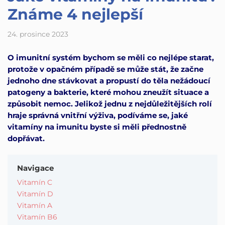
Známe 4 nejlepší
24. prosince 2023
O imunitní systém bychom se měli co nejlépe starat,
protože v opačném případě se může stát, že začne
jednoho dne stávkovat a propustí do těla nežádoucí
patogeny a bakterie, které mohou zneužít situace a
způsobit nemoc. Jelikož jednu z nejdůležitějších rolí
hraje správná vnitřní výživa, podíváme se, jaké
vitamíny na imunitu byste si měli přednostně
dopřávat.
Navigace
Vitamín C
Vitamín D
Vitamín A
Vitamín B6