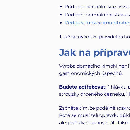
Podpora normální srážlivosti
Podpora normálního stavu s
Podpora funkce imunitního
Také se uvádí, že pravidelná 
Jak na přípra
Výroba domácího kimchi není v
gastronomických úspěchů.
Budete potřebovat:
1 hlávku p
stroužky drceného česneku, 1 lž
Začněte tím, že podélně rozkroj
Poté se musí zelí opravdu důk
alespoň dvě hodiny stát. Jakm