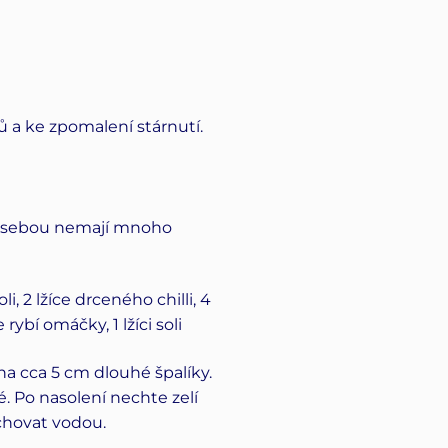
 a ke zpomalení stárnutí.
 za sebou nemají mnoho
i, 2 lžíce drceného chilli, 4
ybí omáčky, 1 lžíci soli
 na cca 5 cm dlouhé špalíky.
. Po nasolení nechte zelí
chovat vodou.