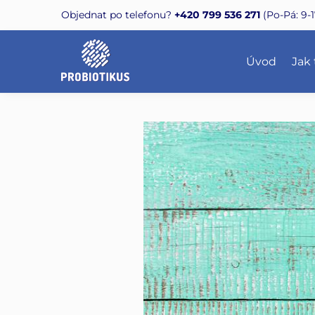
Skip
Skip
Objednat po telefonu?
+420 799 536 271
(Po-Pá: 9-1
to
to
navigation
content
Úvod
Jak