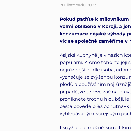
20. listopadu 2023
Pokud patříte k milovníkům a
velmi oblíbené v Koreji, a je
konzumace nějaké výhody pr
víc se společně zaměříme v
Asijská kuchyně je v našich k
populární. Kromě toho, že její 
nejrůznější nudle (soba, udon,
vyznačuje se zvýšenou konzu
plodů a používáním nejrůznějš
případě, že teprve začínáte uv
proniknete trochu hlouběji, j
cesta povede přes ochutnávku 
vyhledávaným korejským poc
I když je ale možné koupit kim