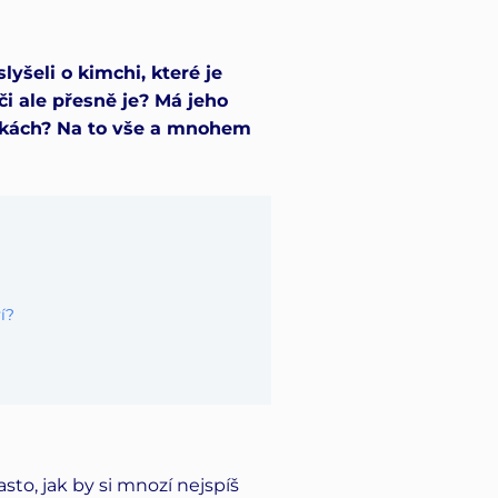
yšeli o kimchi, které je
či ale přesně je? Má jeho
nkách? Na to vše a mnohem
í?
to, jak by si mnozí nejspíš