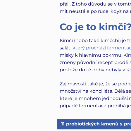
přáli. Z toho důvodu se v tomt
mít neustále po ruce, když na 
Co je to kimči
Kimči (nebo také kimčchi) je t
salát,
který prochází fermentac
misky k hlavnímu pokrmu. Kimč
změny původní recept prodělal v
protože do té doby nebyly v K
Zajímavostí také je, že se podl
množství na konci léta. Dělá s
které je mnohem jednodušší na
případě fermentace probíhá je
11 probiotických kmenů s pr