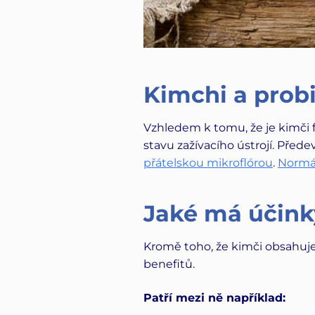
Kimchi a prob
Vzhledem k tomu, že je kimči
stavu zažívacího ústrojí. Přede
přátelskou mikroflórou
.
Normál
Jaké má účink
Kromě toho, že kimči obsahuj
benefitů.
Patří mezi ně například: