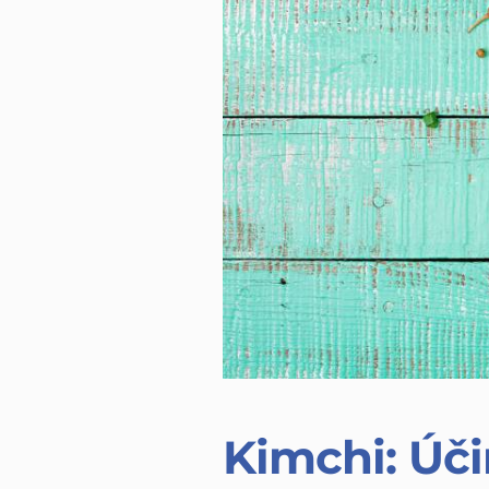
Kimchi: Úči