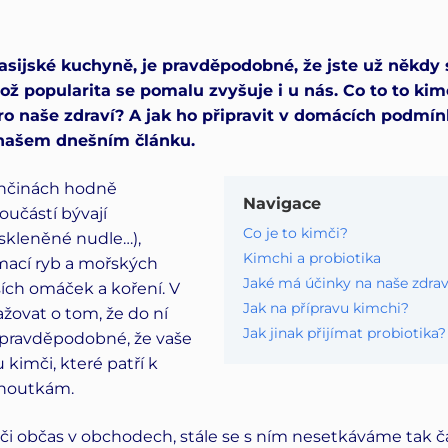
sijské kuchyně, je pravděpodobné, že jste už někdy sl
hož popularita se pomalu zvyšuje i u nás. Co to to kim
o naše zdraví? A jak ho připravit v domácích podmí
 našem dnešním článku.
ončinách hodně
Navigace
součástí bývají
Co je to kimči?
 skleněné nudle…),
Kimchi a probiotika
mací ryb a mořských
Jaké má účinky na naše zdrav
ích omáček a koření. V
Jak na přípravu kimchi?
ažovat o tom, že do ní
Jak jinak přijímat probiotika?
e pravděpodobné, že vaše
kimči, které patří k
houtkám.
či občas v obchodech, stále se s ním nesetkáváme tak čas