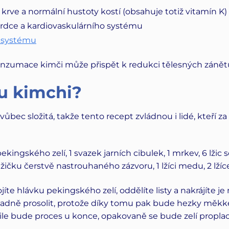
 krve a normální hustoty kostí (obsahuje totiž vitamín K)
rdce a kardiovaskulárního systému
 systému
konzumace kimči může přispět k redukci tělesných zánětů
vu kimchi?
ůbec složitá, takže tento recept zvládnou i lidé, kteří
ekingského zelí, 1 svazek jarních cibulek, 1 mrkev, 6 lžic sol
ičku čerstvě nastrouhaného zázvoru, 1 lžíci medu, 2 lžíce r
íte hlávku pekingského zelí, oddělíte listy a nakrájíte je
ladně prosolit, protože díky tomu pak bude hezky měkké
ile bude proces u konce, opakovaně se bude zelí propla