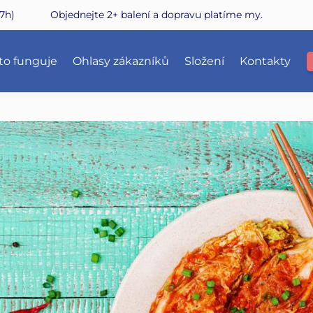
7h)
Objednejte 2+ balení a dopravu platíme my.
 to funguje
Ohlasy zákazníků
Složení
Kontakty