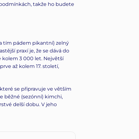
ch podmínkách, takže ho budete
(a tím pádem pikantní) zelný
tější praxí je, že se dává do
kolem 3 000 let. Největší
rve až kolem 17. století,
 které se připravuje ve větším
je běžné (sezónní) kimchi,
stvé delší dobu. V jeho