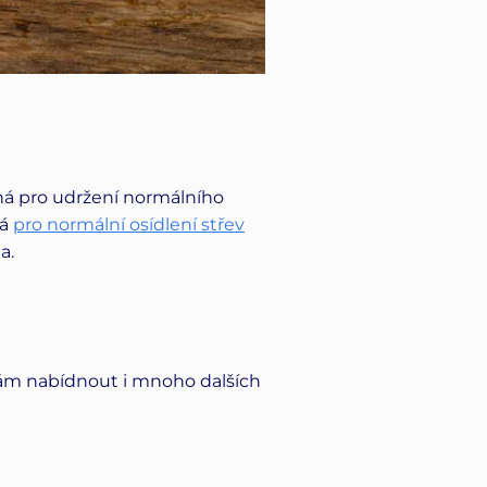
ná pro udržení normálního
vá
pro normální osídlení střev
a.
ám nabídnout i mnoho dalších