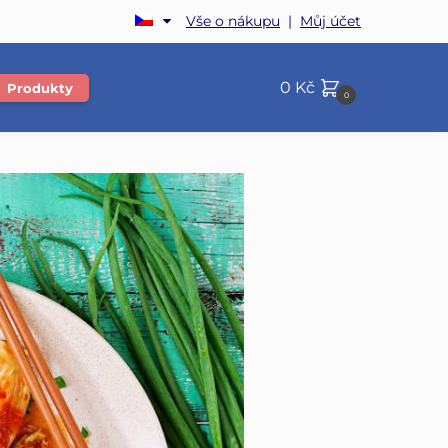
Vše o nákupu
|
Můj účet
0
Kč
Produkty
0