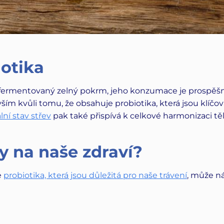
iotika
 fermentovaný zelný pokrm, jeho konzumace je prospěš
vším kvůli tomu, že obsahuje probiotika, která jsou klíčo
ní stav střev
pak také přispívá k celkové harmonizaci těl
y na naše zdraví?
e
probiotika, která jsou důležitá pro naše trávení
, může n