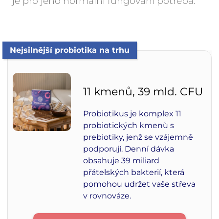
je pro jeho normální fungování potřeba.
Nejsilnější probiotika na trhu
11 kmenů, 39 mld. CFU
Probiotikus je komplex 11
probiotických kmenů s
prebiotiky, jenž se vzájemně
podporují. Denní dávka
obsahuje 39 miliard
přátelských bakterií, která
pomohou udržet vaše střeva
v rovnováze.