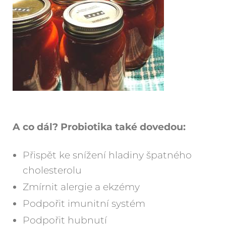
A co dál? Probiotika také dovedou:
Přispět ke snížení hladiny špatného
cholesterolu
Zmírnit alergie a ekzémy
Podpořit imunitní systém
Podpořit hubnutí