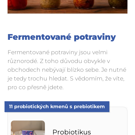
Fermentované potraviny
Fermentované potraviny jsou velmi
různorodé. Z toho důvodu obvykle v
obchodech nebývají blízko sebe. Je nutné
je tedy trochu hledat. S vědomím, že víte,
pro co přesně jdete.
11 probiotických kmenů s prebiotikem
Probiotikus