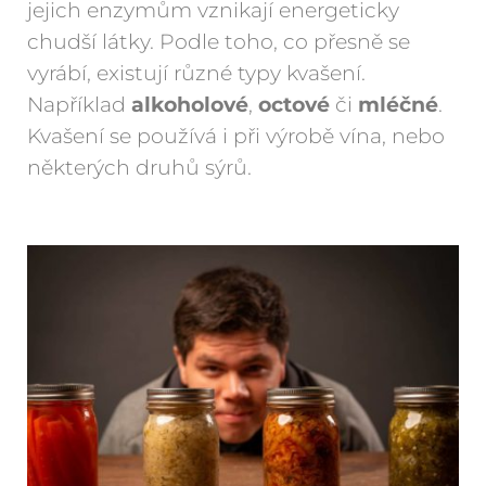
jejich enzymům vznikají energeticky
chudší látky. Podle toho, co přesně se
vyrábí, existují různé typy kvašení.
Například
alkoholové
,
octové
či
mléčné
.
Kvašení se používá i při výrobě vína, nebo
některých druhů sýrů.