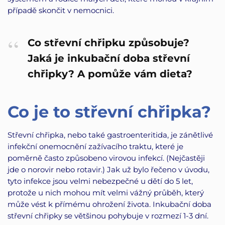
případě skončit v nemocnici.
Co střevní chřipku způsobuje?
Jaká je inkubační doba střevní
chřipky? A pomůže vám dieta?
Co je to střevní chřipka?
Střevní chřipka, nebo také gastroenteritida, je zánětlivé
infekční onemocnění zažívacího traktu, které je
poměrně často způsobeno virovou infekcí. (Nejčastěji
jde o norovir nebo rotavir.) Jak už bylo řečeno v úvodu,
tyto infekce jsou velmi nebezpečné u dětí do 5 let,
protože u nich mohou mít velmi vážný průběh, který
může vést k přímému ohrožení života. Inkubační doba
střevní chřipky se většinou pohybuje v rozmezí 1-3 dní.