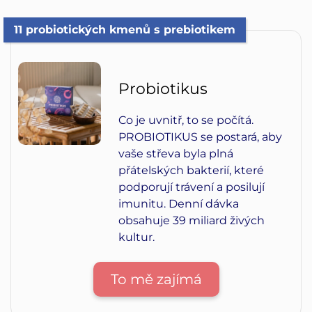
11 probiotických kmenů s prebiotikem
Probiotikus
Co je uvnitř, to se počítá.
PROBIOTIKUS se postará, aby
vaše střeva byla plná
přátelských bakterií, které
podporují trávení a posilují
imunitu. Denní dávka
obsahuje 39 miliard živých
kultur.
To mě zajímá