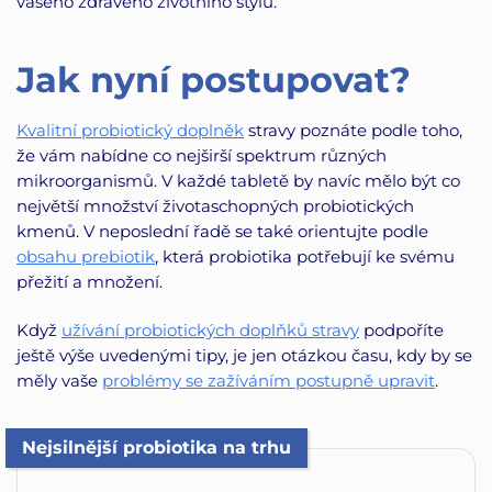
vašeho zdravého životního stylu.
Jak nyní postupovat?
Kvalitní probiotický doplněk
stravy poznáte podle toho,
že vám nabídne co nejširší spektrum různých
mikroorganismů. V každé tabletě by navíc mělo být co
největší množství životaschopných probiotických
kmenů. V neposlední řadě se také orientujte podle
obsahu prebiotik
, která probiotika potřebují ke svému
přežití a množení.
Když
užívání probiotických doplňků stravy
podpoříte
ještě výše uvedenými tipy, je jen otázkou času, kdy by se
měly vaše
problémy se zažíváním postupně upravit
.
Nejsilnější probiotika na trhu