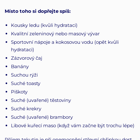
Místo toho si dopřejte spíš:
Kousky ledu (kvůli hydrataci)
Kvalitní zeleninový nebo masový vývar
Sportovní nápoje a kokosovou vodu (opět kvůli
hydrataci)
Zázvorový čaj
Banány
Suchou rýži
Suché toasty
Piškoty
Suché (uvařené) těstoviny
Suché krekry
Suché (uvařené) brambory
Libové kuřecí maso (když vám začne být trochu lépe)
Příjem tekutin je při onemocnění střevní chřipkou dost