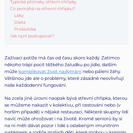
Typické příznaky střevní chřipky
Co pomáhá na střevní chřipku?
Léky
Dieta
Probiotika
Jak nyní postupovat?
Zažívací potíže má čas od času skoro každý. Zatímco
někoho trápí pocit těžkého žaludku po jídle, dalším
může
komplikovat život nadýmání
nebo pálení žáhy.
Většinou jde ale o problémy, které zásadně neovlivňují
naše každodenní fungování.
Na zcela jiné úrovni naopak bývá střevní chřipka, kterou
se můžeme nakazit v kolektivu, při cestování nebo (v
horším případě) v nějaké restauraci. Některé skupiny lidí
navíc může ohrožovat i na životě. Kromě seniorů by si
na ni měli dávat pozor i lidé s oslabeným imunitním
systémem a rodiče malých dětí, které mohou v krajním