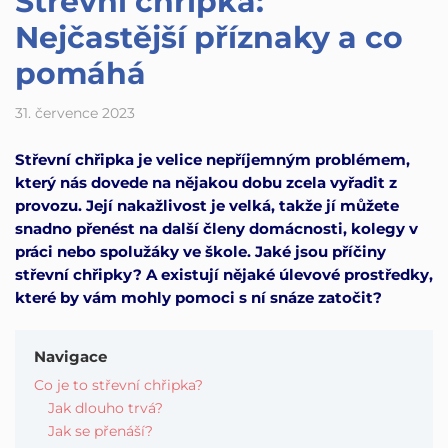
Střevní chřipka:
Nejčastější příznaky a co
pomáhá
31. července 2023
Střevní chřipka je velice nepříjemným problémem,
který nás dovede na nějakou dobu zcela vyřadit z
provozu. Její nakažlivost je velká, takže jí můžete
snadno přenést na další členy domácnosti, kolegy v
práci nebo spolužáky ve škole. Jaké jsou příčiny
střevní chřipky? A existují nějaké úlevové prostředky,
které by vám mohly pomoci s ní snáze zatočit?
Navigace
Co je to střevní chřipka?
Jak dlouho trvá?
Jak se přenáší?