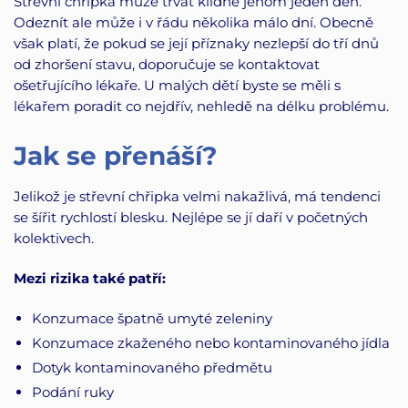
Střevní chřipka může trvat klidně jenom jeden den.
Odeznít ale může i v řádu několika málo dní. Obecně
však platí, že pokud se její příznaky nezlepší do tří dnů
od zhoršení stavu, doporučuje se kontaktovat
ošetřujícího lékaře. U malých dětí byste se měli s
lékařem poradit co nejdřív, nehledě na délku problému.
Jak se přenáší?
Jelikož je střevní chřipka velmi nakažlivá, má tendenci
se šířit rychlostí blesku. Nejlépe se jí daří v početných
kolektivech.
Mezi rizika také patří:
Konzumace špatně umyté zeleniny
Konzumace zkaženého nebo kontaminovaného jídla
Dotyk kontaminovaného předmětu
Podání ruky